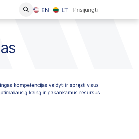
Prisijungti
EN
LT
mas
ngas kompetencijas valdyti ir spręsti visus
 optimaliausią kainą ir pakankamus resursus.