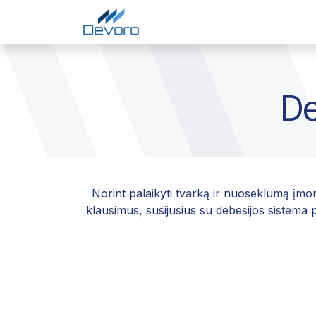
Skip to Content
Pradžia
Paslaugos
Į
De
Norint palaikyti tvarką ir nuoseklumą įmon
klausimus, susijusius su debesijos sistema 