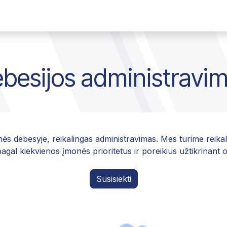
monė
Susisiekti
Darbai
besijos administravi
ės debesyje, reikalingas administravimas. Mes turime reikali
pagal kiekvienos įmonės prioritetus ir poreikius užtikrinant
Susisiekti