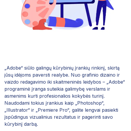
„Adobe“ siūlo galingų kūrybinių įrankių rinkinį, skirtą
jūsų idėjoms paversti realybe. Nuo grafinio dizaino ir
vaizdo redagavimo iki skaitmeninės leidybos – „Adobe“
programinė įranga suteikia galimybę verslams ir
asmenims kurti profesionalios kokybės turinį.
Naudodami tokius įrankius kaip „Photoshop“,
„Illustrator“ ir „Premiere Pro“, galite lengvai pasiekti
įspūdingus vizualinius rezultatus ir pagerinti savo
kūrybinį darbą.