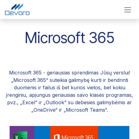
Skip to Content
Microsoft 365
Microsoft 365 - geriausias sprendimas Jūsų verslui!
„Microsoft 365“ suteikia galimybę kurti ir bendrinti
duomenis ir failus iš bet kurios vietos, bet kokiu
įrenginiu, apjungus geriausias savo klasės programas,
pvz., „Excel“ ir „Outlook“ su debesies galimybėmis ar
„OneDrive“ ir „Microsoft Teams“.