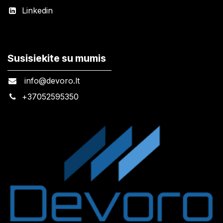
Linkedin
Susisiekite su mumis
info@devoro.lt
+
37052595350