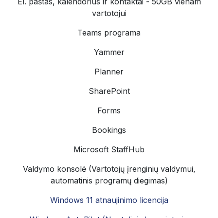
El. paštas, kalendorius ir kontaktai - 50GB vienam
vartotojui ​
Teams programa ​
Yammer
Planner
SharePoint
Forms
Bookings
Microsoft StaffHub
Valdymo konsolė (Vartotojų įrenginių valdymui,
automatinis programų diegimas)
Windows 11 atnaujinimo licencija