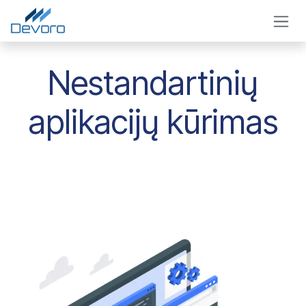
Skip to Content
Nestandartinių
aplikacijų kūrimas